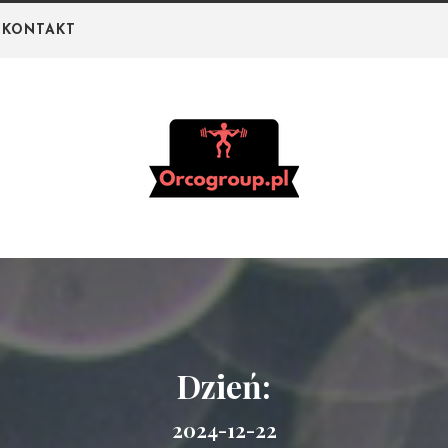
KONTAKT
Orco Group –
Portal o białku i
odżywkach na
siłownię
Dzień:
2024-12-22