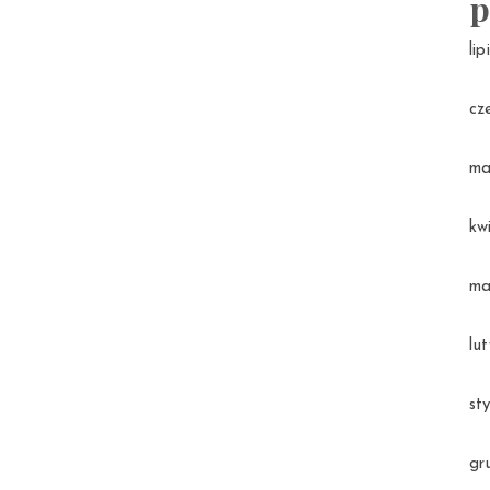
p
li
cz
ma
kw
ma
lu
st
gr