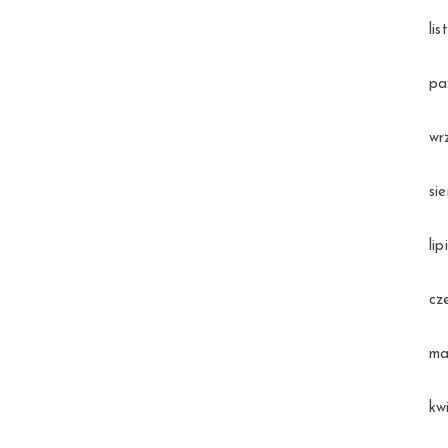
li
pa
wr
si
li
cz
ma
kw