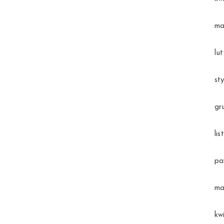
ma
lu
st
gr
li
pa
ma
kw