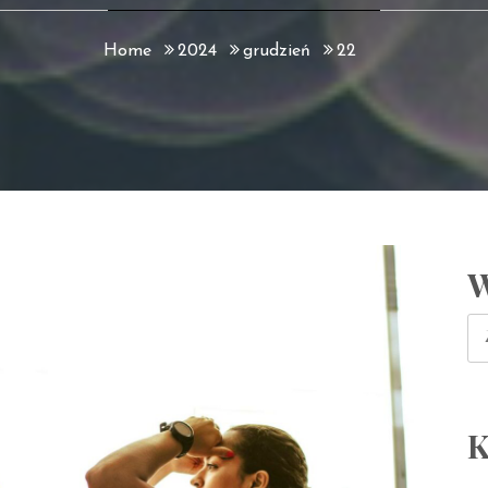
Home
2024
grudzień
22
W
Sz
K