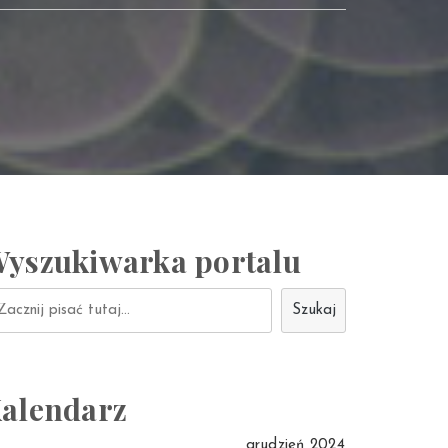
yszukiwarka portalu
ukaj
Szukaj
alendarz
grudzień 2024