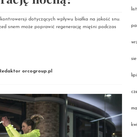
li
 kontrowersji dotyczących wpływu białka na jakość snu.
pa
przed snem może poprawić regenerację mięśni podczas
wr
si
Redaktor orcogroup.pl
li
cz
ma
kw