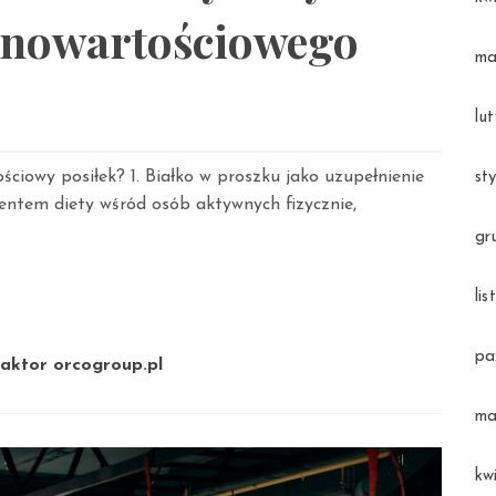
łnowartościowego
ma
lu
ciowy posiłek? 1. Białko w proszku jako uzupełnienie
st
entem diety wśród osób aktywnych fizycznie,
gr
li
pa
aktor orcogroup.pl
ma
kw