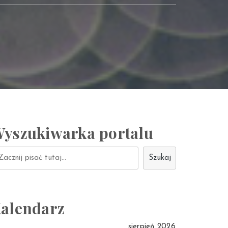
yszukiwarka portalu
ukaj
Szukaj
alendarz
sierpień 2026