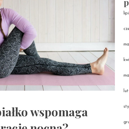
p
li
cz
ma
kw
ma
lu
 białko wspomaga
st
gr
erację nocną?