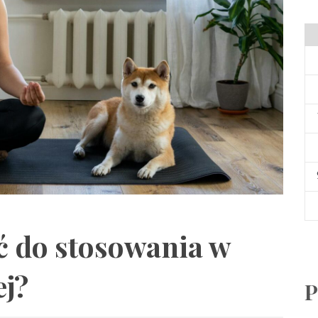
ć do stosowania w
ej?
P