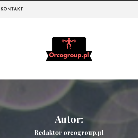
KONTAKT
Orco Group –
Portal o białku i
odżywkach na
siłownię
Autor:
Redaktor orcogroup.pl