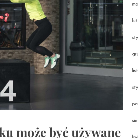
ma
lu
st
gr
li
st
pa
si
zku może być używane
kw