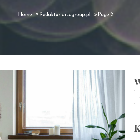
Home
Redaktor orcogroup.pl
Page 2
W
Sz
K