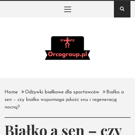
Skip
Primary
to
Menu
content
Orco Group – Portal
o białku i odżywkach
na siłownię
Home
Odżywki białkowe dla sportowców
Białko a
sen – czy białko wspomaga jakość snu i regenerację
nocną?
Białko a sen – czy