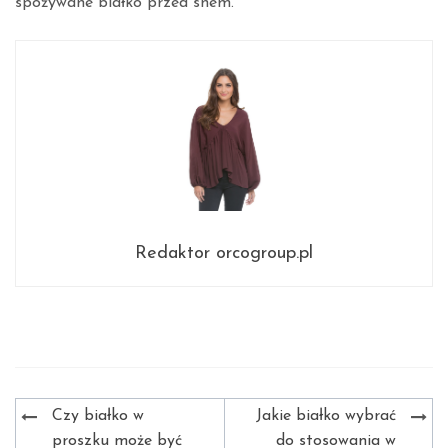
spożywane białko przed snem.
Redaktor orcogroup.pl
Nawigacja
Czy białko w
Jakie białko wybrać
wpisu
proszku może być
do stosowania w