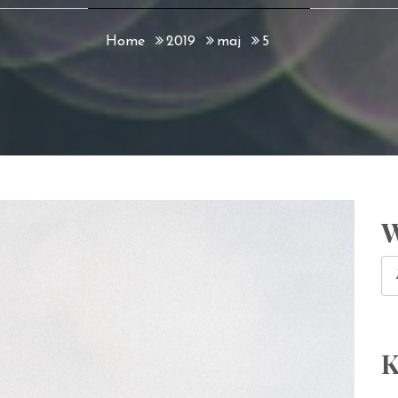
Home
2019
maj
5
W
Sz
K