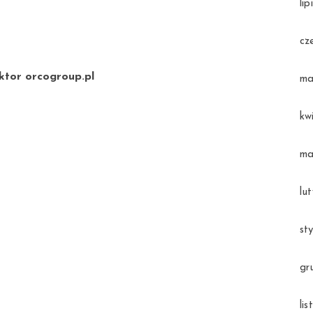
li
cz
ktor orcogroup.pl
ma
kw
ma
lu
st
gr
li