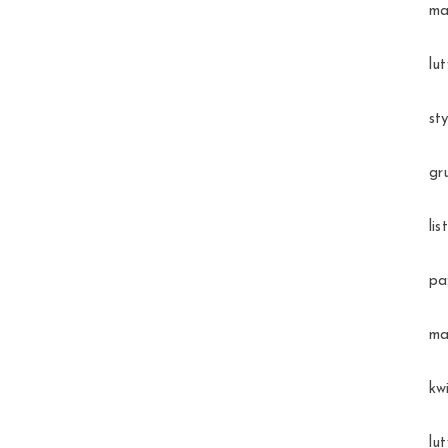
ma
lu
st
gr
li
pa
ma
kw
lu