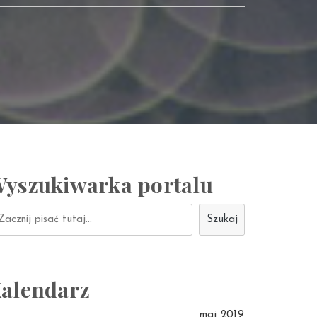
yszukiwarka portalu
ukaj
Szukaj
alendarz
maj 2019