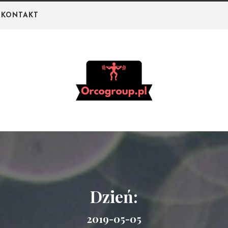
KONTAKT
Orco Group –
Portal o białku i
odżywkach na
siłownię
Dzień:
2019-05-05