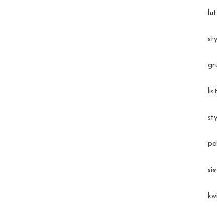
lu
st
gr
li
st
pa
si
kw