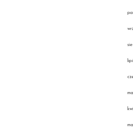
pa
wr
si
li
cz
ma
kw
ma