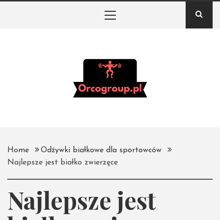
Skip
Primary
to
Menu
content
Orco Group – Portal
o białku i odżywkach
na siłownię
Home
Odżywki białkowe dla sportowców
Najlepsze jest białko zwierzęce
Najlepsze jest