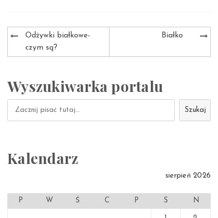
Nawigacja
Odżywki białkowe-
Białko
wpisu
czym są?
Wyszukiwarka portalu
Szukaj
Szukaj
Kalendarz
sierpień 2026
P
W
Ś
C
P
S
N