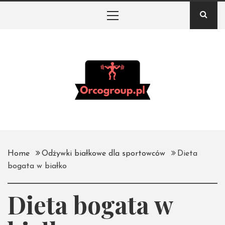
Skip
Primary
to
Menu
content
Orco Group – Portal
o białku i odżywkach
na siłownię
Home
Odżywki białkowe dla sportowców
Dieta
bogata w białko
Dieta bogata w