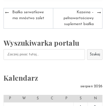
Nawigacja
Białko serwatkowe
Kazeina –
wpisu
ma mnóstwo zalet
pełnowartościowy
suplement białka
Wyszukiwarka portalu
Szukaj
Szukaj
Kalendarz
sierpień 2026
P
W
Ś
C
P
S
N